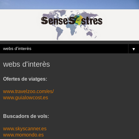
▼
webs d'interès
Ofertes de viatges:
www.travelzoo.com/es/
www.guialowcost.es
Buscadors de vols:
www.skyscanner.es
www.momondo.es