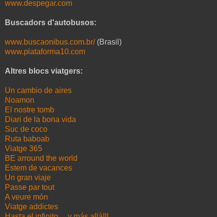
www.despegar.com
Buscadors d'autobusos:
www.buscaonibus.com.br/
(Brasil)
www.plataforma10.com
Altres blocs viatgers:
Un cambio de aires
Noamon
El nostre tomb
Diari de la bona vida
Suc de coco
Ruta baboab
Viatge 365
BE arround the world
Estem de vacances
Un gran viaje
Passe par tout
A veure món
Viatge addictes
Hasta el infinito.... y más allá!!!