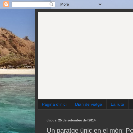
Pàgina d'inici
Diari de viatge
La ruta
dijous, 25 de setembre del 2014
Un paratge únic en el món: P