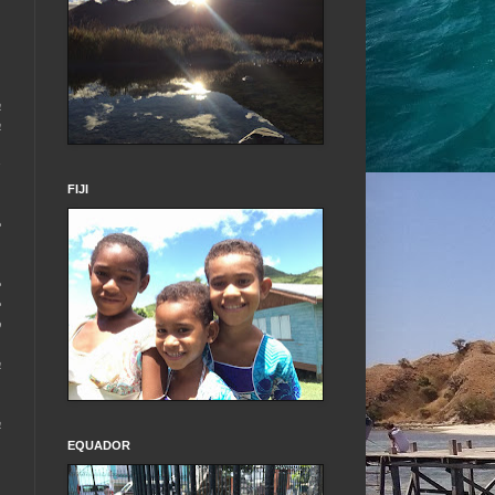
a
a
s
,
FIJI
e
e
e
o
a
a
EQUADOR