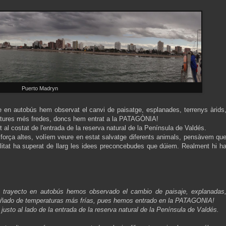
Puerto Madryn
jecte en autobús hem observat el canvi de paisatge, esplanades, terrenys àrids
tures més fredes, doncs hem entrat a la PATAGÒNIA!
 al costat de l'entrada de la reserva natural de la Península de Valdés.
força altes, volíem veure en estat salvatge diferents animals, pensàvem qu
alitat ha superat de llarg les idees preconcebudes que dúiem. Realment hi h
rgo trayecto en autobús hemos observado el cambio de paisaje, explanadas
añado de temperaturas más frías, pues hemos entrado en la PATAGONIA!
usto al lado de la entrada de la reserva natural de la Península de Valdés.