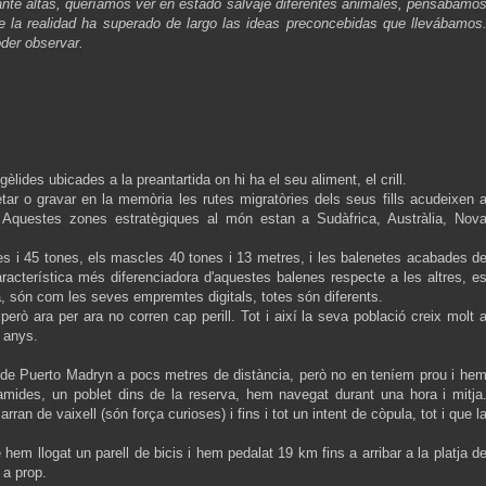
ante altas, queríamos ver en estado salvaje diferentes animales, pensábamo
 la realidad ha superado de largo las ideas preconcebidas que llevábamos
oder observar.
lides ubicades a la preantartida on hi ha el seu aliment, el crill.
letar o gravar en la memòria les rutes migratòries dels seus fills acudeixen 
Aquestes zones estratègiques al món estan a Sudàfrica, Austràlia, Nov
es i 45 tones, els mascles 40 tones i 13 metres, i les balenetes acabades d
acterística més diferenciadora d'aquestes balenes respecte a les altres, e
ua, són com les seves empremtes digitals, totes són diferents.
però ara per ara no corren cap perill. Tot i així la seva població creix molt 
3 anys.
 de Puerto Madryn a pocs metres de distància, però no en teníem prou i he
ramides, un poblet dins de la reserva, hem navegat durant una hora i mitja
ran de vaixell (són força curioses) i fins i tot un intent de còpula, tot i que l
 llogat un parell de bicis i hem pedalat 19 km fins a arribar a la platja d
n a prop.