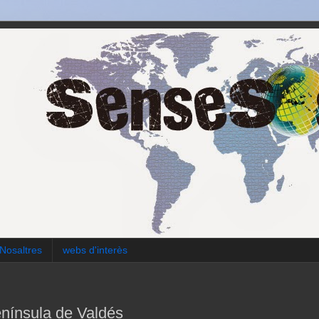
Nosaltres
webs d'interès
enínsula de Valdés