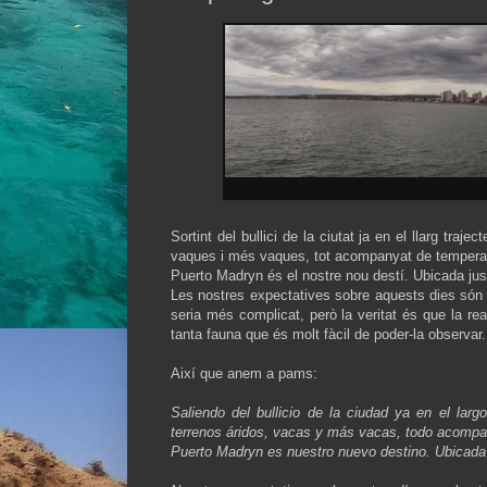
Sortint del bullici de la ciutat ja en el llarg tra
vaques i més vaques, tot acompanyat de tempera
Puerto Madryn és el nostre nou destí. Ubicada just
Les nostres expectatives sobre aquests dies són 
seria més complicat, però la veritat és que la re
tanta fauna que és molt fàcil de poder-la observar.
Així que anem a pams:
Saliendo del bullicio de la ciudad ya en el la
terrenos áridos, vacas y más vacas, todo acomp
Puerto Madryn es nuestro nuevo destino. Ubicada j