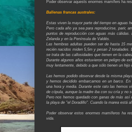
Poder observar aquests enormes mamífers ha result
Ballenas francas australes:
Estas viven la mayor parte del tiempo en aguas he
Pero cada año ya sea para reproducirse, parir, a
puntos de reproducción con aguas más cálidas. 
Zelanda y en la Península de Valdés.
Las hembras adultas pueden ser de hasta 15 met
recién nacidos miden 5,5m y pesan 2 tonalades. L
se trata de las callosidades que tienen en la cabe
Durante algunos años estuvieron en peligro de ext
muy lentamente, debido a que sólo tienen un hijo
Las hemos podido observar desde la misma playa 
y hemos decidido embarcarnos en un barco. En P
una hora y media. Durante este rato las hemos vis
de cópula, aunque la madre iba con su cría y no 
Pero nos hemos quedado con ganas de más así qu
la playa de "el Doradillo". Cuando la marea está 
Poder observar estos enormes mamíferos ha resu
vida.