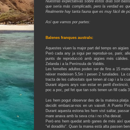
Nuestras expectativas sobre estos días son bast
que sería más complicado, pero la verdad es que
Realmente hay tanta fauna que es muy fácil de p
Así que vamos por partes:
Balenes franques australs:
Aquestes viuen la major part del temps en aigües gè
Però cada any ja sigui per reproduir-se, parir, al
punts de reproducció amb aigües més càlides. 
Zelanda i a la Península de Valdés.
Les femelles adultes poden ser de fins a 15 metr
néixer medeixen 5,5m i pesen 2 tunalades. La car
tracta de les callositats que tenen al cap i a la c
Durant alguns anys van estar en perill d'extinció, 
poc a poc, pel fet que tan sols tenen un fill cada 
Les hem pogut observar des de la mateixa platja
decidit embarcar-nos en un vaixell. A Puerto Pi
Durant aquesta estona les hem vist saltar, passar ar
mare anava amb la seva cria i no s'ha deixat.
Però ens hem quedat amb ganes de més així que hem
"el doradillo". Quan la marea està alta passen be