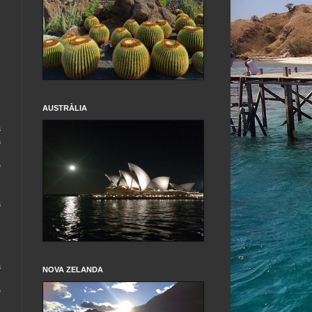
s
.
AUSTRÀLIA
a
a
e
s
a
m
.
a
NOVA ZELANDA
e