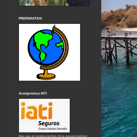
PREPARATIUS
Assegurança IATI
Per ser el nostre lector clica aquest enllaç