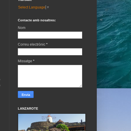
Select Language
▼
Contacte amb nosaltres:
Nom
Correu electrònic
*
Missatge
*
,
e
a
LANZAROTE
,