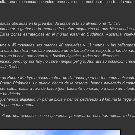
at una experiència que volem preservar en les nostres retines tota la vida.
ladas ubicadas en la preantartida donde está su alimento, el "Crilla".
mamantar o grabar en la memoria las rutas migratorias de sus hijos acuden 
Estas zonas estratégicas en el mundo están en Sudáfrica, Australia, Nuev
ros y 45 toneladas, los machos 40 toneladas y 13 metros, y las ballenato
a característica más diferenciadora de estas ballenas respecto a las demás
za y en la cola, son como sus huellas digitales, todas son diferentes.
inción, pero hoy por hoy no corren ningún peligro. Aún así su población crec
 cada 3 años.
de Puerto Madryn a pocos metros de distancia, pero no teníamos suficient
uerto Pirámides, un pueblo dentro de la reserva, hemos navegado durant
to saltar, pasar a raíz de barco (son bastante curiosas) e incluso un intent
se ha dejado.
e hemos alquilado un par de bicis y hemos pedaleado 19 km hasta llegar 
alta pasan muy cerca.
ltado una experiencia que queremos preservar en nuestras retinas toda l