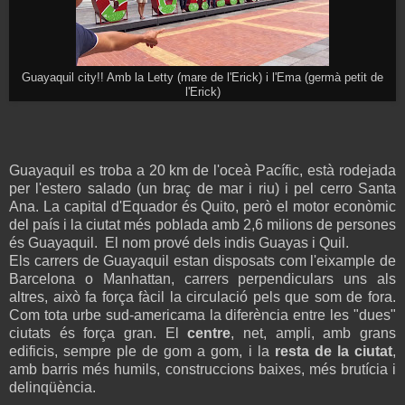
Guayaquil city!! Amb la Letty (mare de l'Erick) i l'Ema (germà petit de
l'Erick)
Guayaquil es troba a 20 km de l'oceà Pacífic, està rodejada
per l'estero salado (un braç de mar i riu) i pel cerro Santa
Ana. La capital d'Equador és Quito, però el motor econòmic
del país i la ciutat més poblada amb 2,6 milions de persones
és Guayaquil. El nom prové dels indis Guayas i Quil.
Els carrers de Guayaquil estan disposats com l'eixample de
Barcelona o Manhattan, carrers perpendiculars uns als
altres, això fa força fàcil la circulació pels que som de fora.
Com tota urbe sud-americama la diferència entre les "dues"
ciutats és força gran. El
centre
, net, ampli, amb grans
edificis, sempre ple de gom a gom, i la
resta de la ciutat
,
amb barris més humils, construccions baixes, més brutícia i
delinqüència.