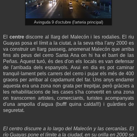
Avinguda 9 d'octubre (l'arteria principal)
El
centre
discorre al llarg del Malecón i les rodalies. El riu
Guayas posa el límit a la ciutat, a la seva riba l'any 2000 es
va construir un llarg passeig, anomenat Malecón que arriba
fins als peus del cerro Santa Ana on hi ha el barri de las
Peñas. Aquest turó, és des d'on els locals es van defensar
de l'arribada dels espanyols. Avui en dia es pot caminar
tranquil·lament pels carrers del cerro i pujar els més de 400
graons per arribar al capdamunt del far. Uns anys endarrer
aquesta era una zona non grata per trepitjar, però gràcies a
les rehabilitacions de les cases s'ha convertit en una zona
on transcorren artistes, comerciants, turistes acompanyats
d'una ampolla d'aigua (bufff quina calda!!!) i guàrdies de
seguretat.
El centro discurre a lo largo del Malecón y las cercanías. El
río Guayas pone el límite a la ciudad, en su orilla en 2000 se