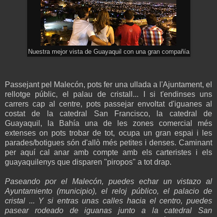
Nuestra mejor vista de Guayaquil con una gran compañía
Passejant pel Malecón, pots fer una ullada a l'Ajuntament, el
rellotge públic, el palau de cristall... I si t'endinses uns
carrers cap al centre, pots passejar envoltat d'iguanes al
costat de la catedral San Francisco, la catedral de
Guayaquil, la Bahía una de les zones comercial més
extenses on pots trobar de tot, ocupa un gran espai i les
parades/botigues són d'allò més petites i denses. Caminant
per aquí cal anar amb compte amb els carteristes i els
guayaquilenys que disparen "piropos" a tot drap.
Paseando por el Malecón, puedes echar un vistazo al
Ayuntamiento (municipio), el reloj público, el palacio de
cristal ... Y si entras unas calles hacia el centro, puedes
pasear rodeado de iguanas junto a la catedral San