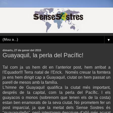
▼
dimarts, 27 de gener del 2015
Guayaquil, la perla del Pacífic!
Tal com ja us hem dit en l'anterior post, hem arribat a
l'Equador!!! Terra natal de l'Erick. Només creuar la forntera
ja ens hem dirigit cap a Guayaquil, ciutat on hem passat un
parell de mesos amb la família.
L'himne de Guayaquil qualifica la ciutat més important,
després de la capital, com la perla del Pacífic. I els
guayacos o monos (sobrenom que tenen els de la costa)
estan ben enamorats de la seva ciutat.
No prometem fer un
post imparcial, ja que la meitat dels Sense Sostres és
"guayaquileño", però intentarem descriure d'allò més acurat